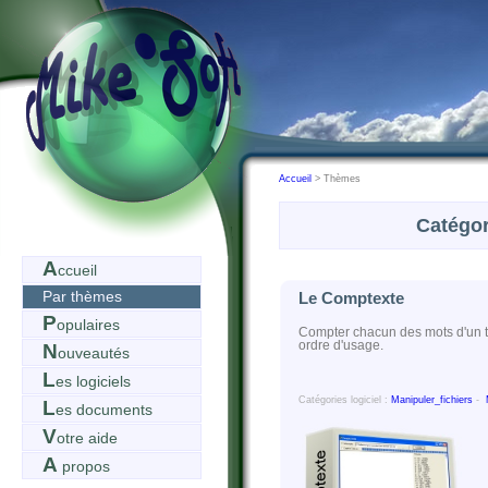
Accueil
> Thèmes
Catégor
A
ccueil
Par thèmes
Le Comptexte
P
opulaires
Compter chacun des mots d'un te
ordre d'usage.
N
ouveautés
L
es logiciels
Catégories logiciel :
Manipuler_fichiers
-
L
es documents
V
otre aide
A
propos